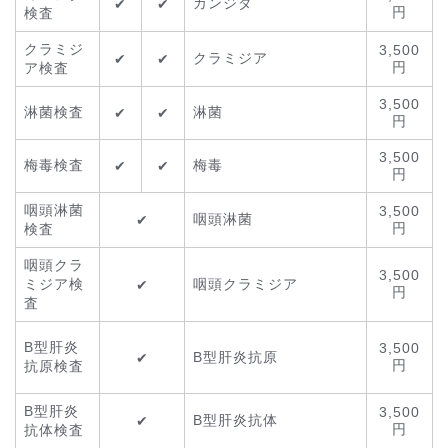
カンジダ
✔
✔
円
検査
クラミジ
3,500
クラミジア
✔
✔
円
ア検査
3,500
淋菌検査
淋菌
✔
✔
円
3,500
梅毒検査
梅毒
✔
✔
円
咽頭淋菌
3,500
咽頭淋菌
✔
円
検査
咽頭クラ
3,500
ミジア検
咽頭クラミジア
✔
円
査
B型肝炎
3,500
B型肝炎抗原
✔
円
抗原検査
B型肝炎
3,500
B型肝炎抗体
✔
円
抗体検査