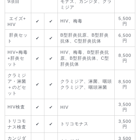
9項目
モナス、カンジダ、クラ
ミジア
エイズ+
5,500
HIV、梅毒
✔
✔
円
HIV
肝炎セッ
B型肝炎抗原、B型肝炎
6,500
✔
✔
円
ト
抗体、C型肝炎抗体
HIV+梅毒
HIV、梅毒、B型肝炎抗
8,500
+肝炎セ
原、B型肝炎抗体、C型
✔
✔
円
ット
肝炎抗体
クラミジ
ア・淋菌
クラミジア、淋菌、咽頭
8,500
✔
✔
円
＋のどセ
クラミジア、咽頭淋菌
ット
3,500
HIV検査
✔
✔
HIV
円
トリコモ
3,500
トリコモナス
✔
✔
円
ナス検査
カンジダ
3,500