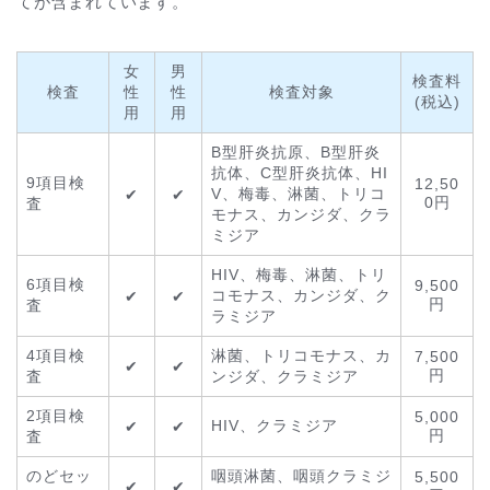
てが含まれています。
女
男
検査料
検査
性
性
検査対象
(税込)
用
用
B型肝炎抗原、B型肝炎
抗体、C型肝炎抗体、HI
9項目検
12,50
V、梅毒、淋菌、トリコ
✔
✔
0円
査
モナス、カンジダ、クラ
ミジア
HIV、梅毒、淋菌、トリ
6項目検
9,500
コモナス、カンジダ、ク
✔
✔
円
査
ラミジア
4項目検
淋菌、トリコモナス、カ
7,500
✔
✔
円
査
ンジダ、クラミジア
2項目検
5,000
HIV、クラミジア
✔
✔
円
査
のどセッ
咽頭淋菌、咽頭クラミジ
5,500
✔
✔