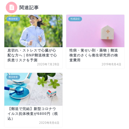
関連記事
郵送検査
性感染症
息切れ・ストレスで心臓が心
性病・覚せい剤・薬物｜郵送
配な方へ｜BNP郵送検査で心
検査のさくら衛生研究所の検
疾患リスクを予測
査費用
2020年7月28日
2019年8月4日
郵送検査
【郵送で完結】新型コロナウ
イルス抗体検査が6800円（税
込）
2020年8月6日