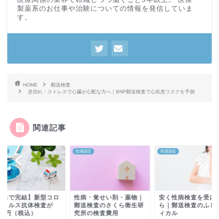
製薬系のお仕事や治験についての情報を発信していま
す。
HOME
郵送検査
息切れ・ストレスで心臓が心配な方へ｜BNP郵送検査で心疾患リスクを予測
関連記事
検査
性感染症
性感染症
郵送で完結】新型コロ
性病・覚せい剤・薬物｜
安く性病検査を受け
ウイルス抗体検査が
郵送検査のさくら衛生研
ら｜郵送検査のふじ
00円（税込）
究所の検査費用
ィカル