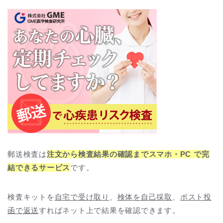
郵送検査は
注文から検査結果の確認までスマホ・PC で完
結できるサービス
です。
検査キットを
自宅で受け取り
、
検体を自己採取
、
ポスト投
函で返送
すればネット上で結果を確認できます。