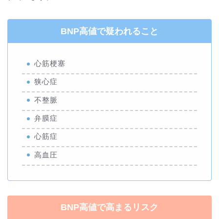
BNP高値で疑われること
心筋梗塞
狭心症
不整脈
弁膜症
心筋症
高血圧
BNP高値で高まるリスク