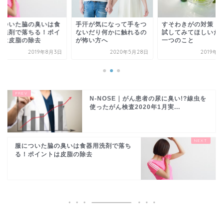
汗が気になって手をつ
すそわきがの対策｜まず
服についた脇の臭い
いだり何かに触れるの
試してみてほしいたった
器用洗剤で落ちる！
怖い方へ
一つのこと
ントは皮脂の除去
2020年5月28日
2019年8月3日
2019年
N-NOSE｜がん患者の尿に臭い!?線虫を
使ったがん検査2020年1月実...
服についた脇の臭いは食器用洗剤で落ち
る！ポイントは皮脂の除去