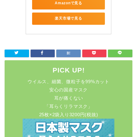
Amazonで見る
楽天市場で見る
PICK UP!
ウイルス、細菌、微粒子を99%カット
安心の国産マスク
耳が痛くない
「耳らくリラマスク」
25枚×2袋入り3200円(税抜)