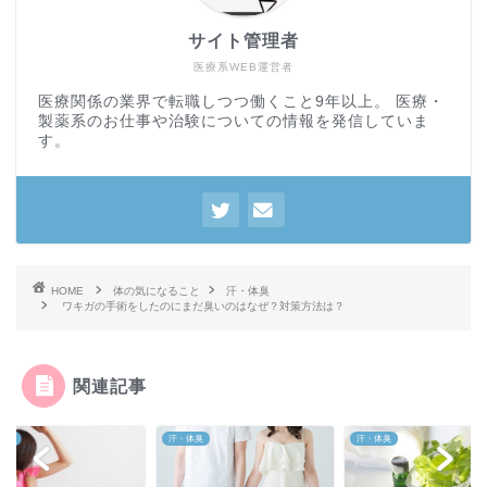
サイト管理者
医療系WEB運営者
医療関係の業界で転職しつつ働くこと9年以上。 医療・
製薬系のお仕事や治験についての情報を発信していま
す。
HOME
体の気になること
汗・体臭
ワキガの手術をしたのにまだ臭いのはなぜ？対策方法は？
関連記事
体臭
汗・体臭
汗・体臭