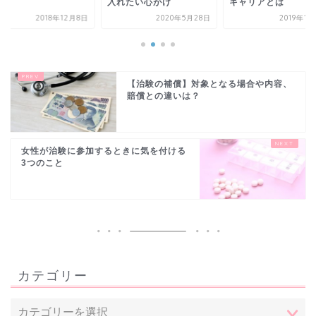
入れたい心がけ
キャリアとは
2018年12月8日
2020年5月28日
2019年1
【治験の補償】対象となる場合や内容、
賠償との違いは？
女性が治験に参加するときに気を付ける
3つのこと
カテゴリー