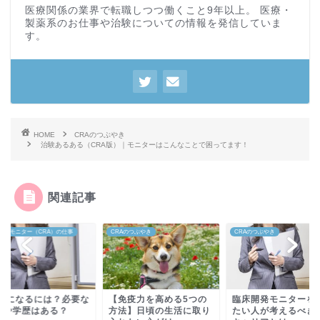
医療関係の業界で転職しつつ働くこと9年以上。 医療・
製薬系のお仕事や治験についての情報を発信していま
す。
HOME
CRAのつぶやき
治験あるある（CRA版）｜モニターはこんなことで困ってます！
関連記事
開発モニター（CRA）の仕事
CRAのつぶやき
CRAのつぶやき
RAになるには？必要な
【免疫力を高める5つの
臨床開発モニターを
格や学歴はある？
方法】日頃の生活に取り
たい人が考えるべき